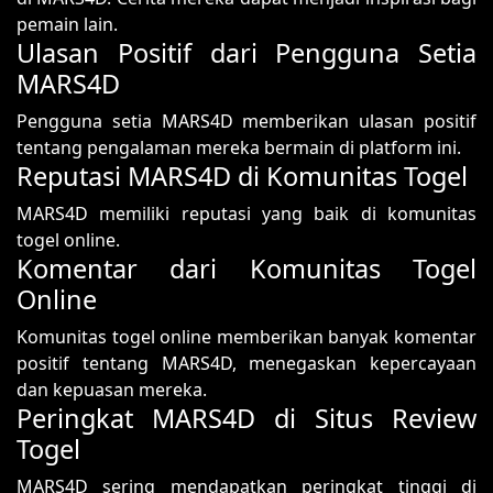
pemain lain.
Ulasan Positif dari Pengguna Setia
MARS4D
Pengguna setia MARS4D memberikan ulasan positif
tentang pengalaman mereka bermain di platform ini.
Reputasi MARS4D di Komunitas Togel
MARS4D memiliki reputasi yang baik di komunitas
togel online.
Komentar dari Komunitas Togel
Online
Komunitas togel online memberikan banyak komentar
positif tentang MARS4D, menegaskan kepercayaan
dan kepuasan mereka.
Peringkat MARS4D di Situs Review
Togel
MARS4D sering mendapatkan peringkat tinggi di