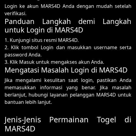
Login ke akun MARS4D Anda dengan mudah setelah
verifikasi.
Panduan Langkah demi Langkah
untuk Login di MARS4D
1. Kunjungi situs resmi MARS4D.
2. Klik tombol Login dan masukkan username serta
password Anda.
3. Klik Masuk untuk mengakses akun Anda.
Mengatasi Masalah Login di MARS4D
Jika mengalami kesulitan saat login, pastikan Anda
memasukkan informasi yang benar. Jika masalah
berlanjut, hubungi layanan pelanggan MARS4D untuk
bantuan lebih lanjut.
Jenis-Jenis Permainan Togel di
MARS4D