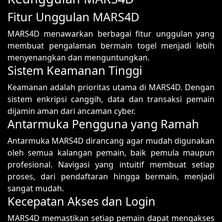
Fitur Unggulan MARS4D
MARS4D menawarkan berbagai fitur unggulan yang
membuat pengalaman bermain togel menjadi lebih
menyenangkan dan menguntungkan.
Sistem Keamanan Tinggi
Keamanan adalah prioritas utama di MARS4D. Dengan
sistem enkripsi canggih, data dan transaksi pemain
dijamin aman dari ancaman cyber.
Antarmuka Pengguna yang Ramah
Antarmuka MARS4D dirancang agar mudah digunakan
oleh semua kalangan pemain, baik pemula maupun
profesional. Navigasi yang intuitif membuat setiap
proses, dari pendaftaran hingga bermain, menjadi
sangat mudah.
Kecepatan Akses dan Login
MARS4D memastikan setiap pemain dapat mengakses