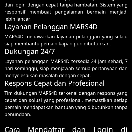
dan login dengan cepat tanpa hambatan. Sistem yang
responsif membuat pengalaman bermain menjadi
lebih lancar.
Layanan Pelanggan MARS4D
MARS4D menawarkan layanan pelanggan yang selalu
siap membantu pemain kapan pun dibutuhkan.
Dukungan 24/7
Layanan pelanggan MARS4D tersedia 24 jam sehari, 7
hari seminggu, siap menjawab semua pertanyaan dan
menyelesaikan masalah dengan cepat.
Respons Cepat dan Profesional
Tim dukungan MARS4D terkenal dengan respons yang
cepat dan solusi yang profesional, memastikan setiap
pemain mendapatkan bantuan yang dibutuhkan tanpa
penundaan.
Cara Mendaftar dan Login di