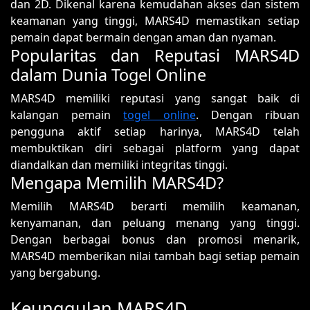
dan 2D. Dikenal karena kemudahan akses dan sistem
keamanan yang tinggi, MARS4D memastikan setiap
pemain dapat bermain dengan aman dan nyaman.
Popularitas dan Reputasi MARS4D
dalam Dunia Togel Online
MARS4D memiliki reputasi yang sangat baik di
kalangan pemain
togel online
. Dengan ribuan
pengguna aktif setiap harinya, MARS4D telah
membuktikan diri sebagai platform yang dapat
diandalkan dan memiliki integritas tinggi.
Mengapa Memilih MARS4D?
Memilih MARS4D berarti memilih keamanan,
kenyamanan, dan peluang menang yang tinggi.
Dengan berbagai bonus dan promosi menarik,
MARS4D memberikan nilai tambah bagi setiap pemain
yang bergabung.
Keunggulan MARS4D